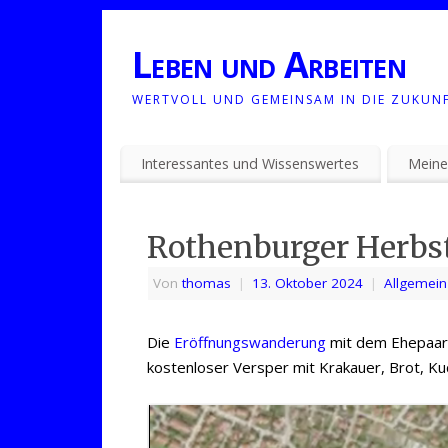
Leben und Arbeiten
WERTVOLL UND GEMEINSAM IN DIE ZUKUN
Interessantes und Wissenswertes
Meine
Rothenburger Herb
Von
thomas
|
13. Oktober 2024
|
Allgemein
Die
Eröffnungswanderung
mit dem Ehepaar 
kostenloser Versper mit Krakauer, Brot, K