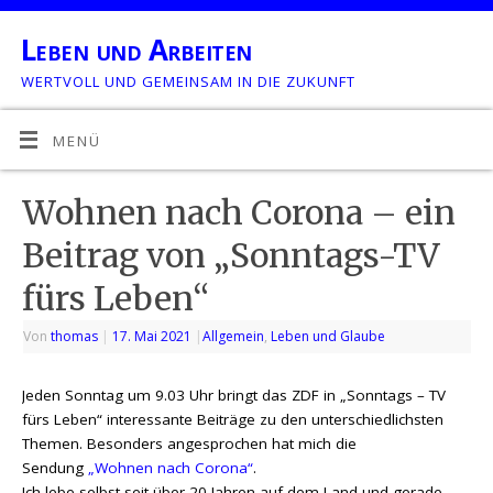
Leben und Arbeiten
WERTVOLL UND GEMEINSAM IN DIE ZUKUNFT
MENÜ
Wohnen nach Corona – ein
Beitrag von „Sonntags-TV
fürs Leben“
Von
thomas
|
17. Mai 2021
|
Allgemein
,
Leben und Glaube
Jeden Sonntag um 9.03 Uhr bringt das ZDF in „Sonntags – TV
fürs Leben“ interessante Beiträge zu den unterschiedlichsten
Themen. Besonders angesprochen hat mich die
Sendung
„Wohnen nach Corona“
.
Ich lebe selbst seit über 20 Jahren auf dem Land und gerade