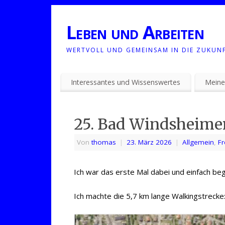
Leben und Arbeiten
WERTVOLL UND GEMEINSAM IN DIE ZUKUN
Interessantes und Wissenswertes
Meine
25. Bad Windsheime
Von
thomas
|
23. März 2026
|
Allgemein
,
Fr
Ich war das erste Mal dabei und einfach be
Ich machte die 5,7 km lange Walkingstrecke