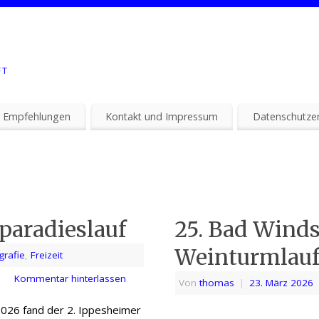
FT
 Empfehlungen
Kontakt und Impressum
Datenschutzer
paradieslauf
25. Bad Wind
Weinturmlau
grafie
,
Freizeit
Kommentar hinterlassen
Von
thomas
|
23. März 2026
 2026 fand der 2. Ippesheimer