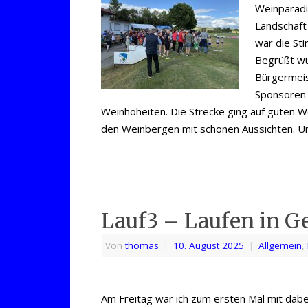
Weinparadie
Landschaft
war die St
Begrüßt w
Bürgermeis
Sponsoren 
Weinhoheiten. Die Strecke ging auf guten 
den Weinbergen mit schönen Aussichten. U
Lauf3 – Laufen in G
Von
thomas
|
10. August 2025
|
Allgemein
,
Am Freitag war ich zum ersten Mal mit dab