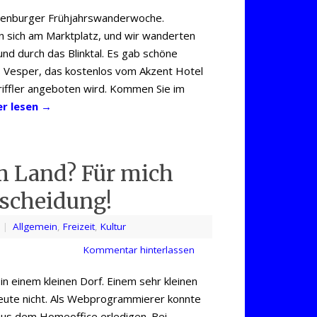
henburger Frühjahrswanderwoche.
n sich am Marktplatz, und wir wanderten
nd durch das Blinktal. Es gab schöne
 Vesper, das kostenlos vom Akzent Hotel
riffler angeboten wird. Kommen Sie im
er lesen
→
m Land? Für mich
tscheidung!
|
Allgemein
,
Freizeit
,
Kultur
Kommentar hinterlassen
 in einem kleinen Dorf. Einem sehr kleinen
heute nicht. Als Webprogrammierer konnte
aus dem Homeoffice erledigen. Bei