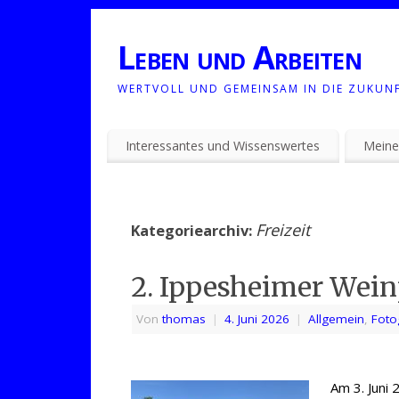
Leben und Arbeiten
WERTVOLL UND GEMEINSAM IN DIE ZUKUN
Interessantes und Wissenswertes
Meine
Freizeit
Kategoriearchiv:
2. Ippesheimer Wein
Von
thomas
|
4. Juni 2026
|
Allgemein
,
Foto
Am 3. Juni