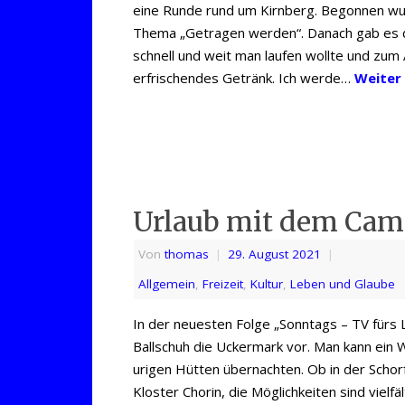
eine Runde rund um Kirnberg. Begonnen wu
Thema „Getragen werden“. Danach gab es d
schnell und weit man laufen wollte und zum 
erfrischendes Getränk. Ich werde…
Weiter
Urlaub mit dem Cam
Von
thomas
|
29. August 2021
|
Allgemein
,
Freizeit
,
Kultur
,
Leben und Glaube
In der neuesten Folge „Sonntags – TV fürs 
Ballschuh die Uckermark vor. Man kann ein 
urigen Hütten übernachten. Ob in der Schor
Kloster Chorin, die Möglichkeiten sind vielfä