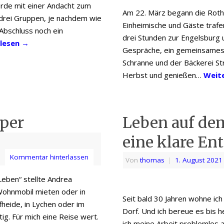
rde mit einer Andacht zum
Am 22. März begann die Rot
rei Gruppen, je nachdem wie
Einheimische und Gäste trafe
Abschluss noch ein
drei Stunden zur Engelsburg u
 lesen
→
Gespräche, ein gemeinsames
Schranne und der Bäckerei St
Herbst und genießen…
Weit
per
Leben auf de
eine klare En
Kommentar hinterlassen
Von
thomas
|
1. August 2021
Leben“ stellte Andrea
Wohnmobil mieten oder in
Seit bald 30 Jahren wohne ich
fheide, in Lychen oder im
Dorf. Und ich bereue es bis 
ltig. Für mich eine Reise wert.
ich meine Arbeit problemlos 