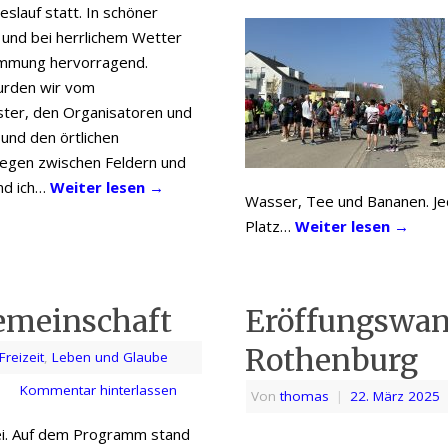
slauf statt. In schöner
 und bei herrlichem Wetter
immung hervorragend.
urden wir vom
ter, den Organisatoren und
und den örtlichen
Wegen zwischen Feldern und
nd ich…
Weiter lesen
→
Wasser, Tee und Bananen. Je
Platz…
Weiter lesen
→
emeinschaft
Eröffungswan
Rothenburg
Freizeit
,
Leben und Glaube
Kommentar hinterlassen
Von
thomas
|
22. März 2025
ei. Auf dem Programm stand