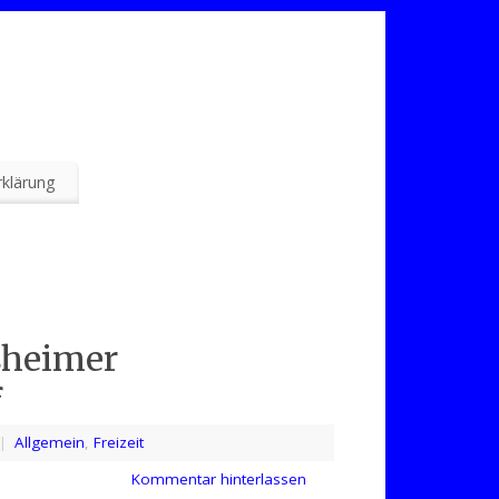
klärung
sheimer
f
|
Allgemein
,
Freizeit
Kommentar hinterlassen