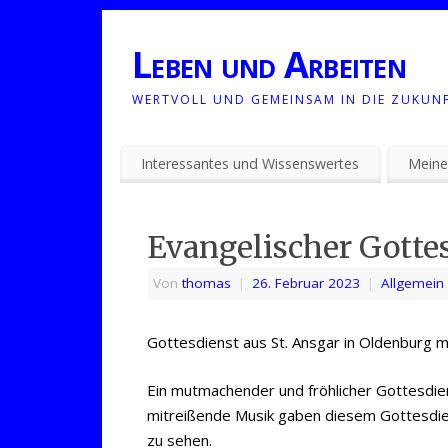
Leben und Arbeiten
WERTVOLL UND GEMEINSAM IN DIE ZUKUN
Interessantes und Wissenswertes
Meine
Evangelischer Gotte
Von
thomas
|
26. Februar 2023
|
Allgemein
Gottesdienst aus St. Ansgar in Oldenburg mi
Ein mutmachender und fröhlicher Gottesdie
mitreißende Musik gaben diesem Gottesdie
zu sehen.