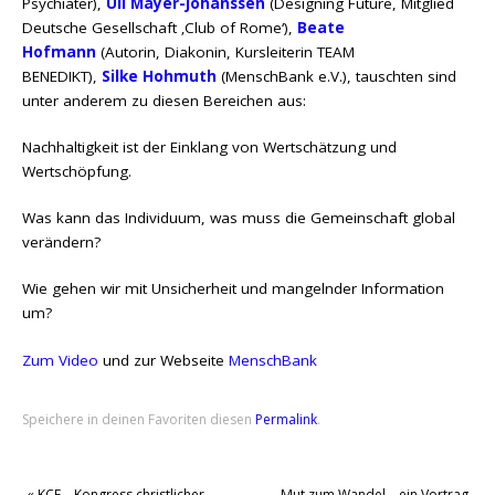
Psychiater),
Uli Mayer-Johanssen
(Designing Future, Mitglied
Deutsche Gesellschaft ‚Club of Rome‘),
Beate
Hofmann
(Autorin, Diakonin, Kursleiterin TEAM
BENEDIKT),
Silke Hohmuth
(MenschBank e.V.), tauschten sind
unter anderem zu diesen Bereichen aus:
Nachhaltigkeit ist der Einklang von Wertschätzung und
Wertschöpfung.
Was kann das Individuum, was muss die Gemeinschaft global
verändern?
Wie gehen wir mit Unsicherheit und mangelnder Information
um?
Zum Video
und zur Webseite
MenschBank
Speichere in deinen Favoriten diesen
Permalink
.
«
KCF – Kongress christlicher
Mut zum Wandel – ein Vortrag