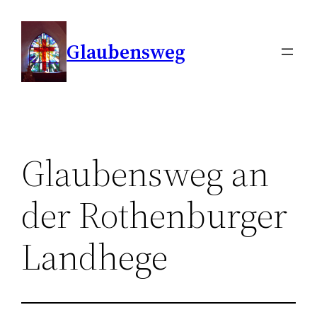
Zum
Inhalt
Glaubensweg
springen
Glaubensweg an
der Rothenburger
Landhege