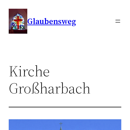
Zum
Inhalt
Glaubensweg
springen
Kirche
Großharbach